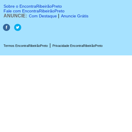
Sobre o EncontraRibeirãoPreto
Fale com EncontraRibeirãoPreto
ANUNCIE:
|
Com Destaque
Anuncie Grátis
|
Termos EncontraRibeirãoPreto
Privacidade EncontraRibeirãoPreto