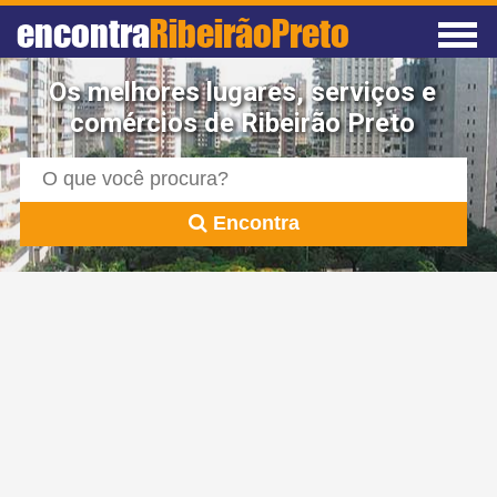
encontra
RibeirãoPreto
Os melhores lugares, serviços e
comércios de Ribeirão Preto
Encontra