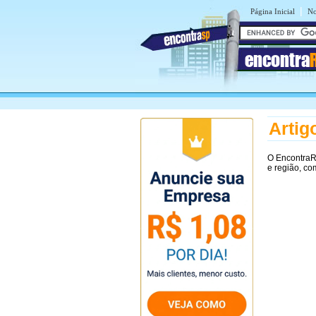
|
Página Inicial
No
encontra
Artig
O EncontraR
e região, co