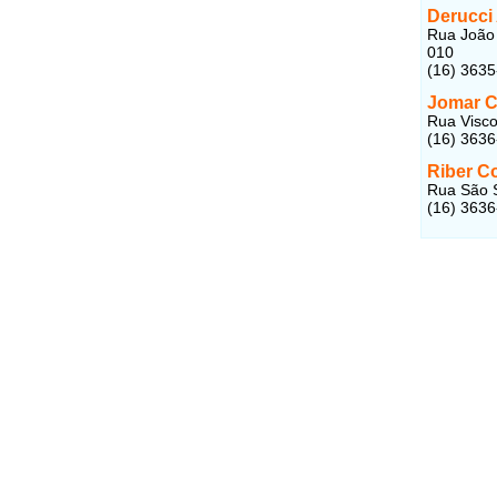
Derucci
Rua João 
010
(16) 363
Jomar 
Rua Visco
(16) 363
Riber C
Rua São S
(16) 363