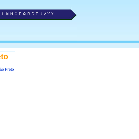
eto
rão Preto